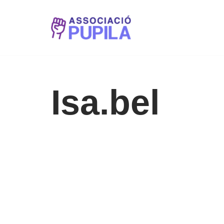
Vés
al
contingut
Isa.bel