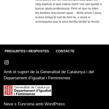
vaig explicar el que estava vivint i em van ajudar a
buscar ajuda professional. Però sé que no totes
les famílies reaccionen igual… Molts ànims Laura,
la teva amiga té sort de tenir-te, a veure si
aconsegueix que la seva família també la recolsi
PREGUNTES I RESPOSTES
CONTACTE
Amb el suport de la Generalitat de Catalunya i del
Departament d’Igualtat i Feminismes
Neve
s Funciona amb
WordPress