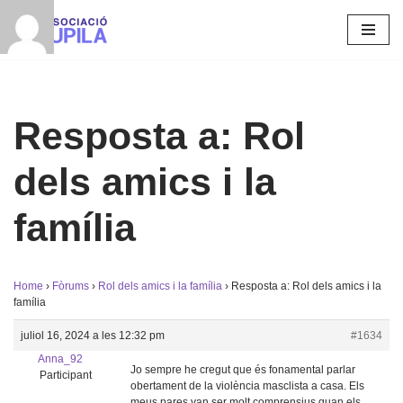
Vés
al
contingut
Resposta a: Rol
dels amics i la
família
Home
›
Fòrums
›
Rol dels amics i la família
›
Resposta a: Rol dels amics i la
família
juliol 16, 2024 a les 12:32 pm
#1634
Anna_92
Jo sempre he cregut que és fonamental parlar
Participant
obertament de la violència masclista a casa. Els
meus pares van ser molt comprensius quan els