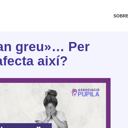
SOBRE
tan greu»… Per
fecta així?