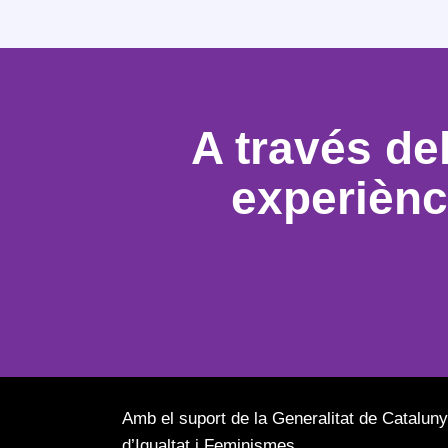
A través de
experiènci
Amb el suport de la Generalitat de Catalun
d’Igualtat i Feminismes