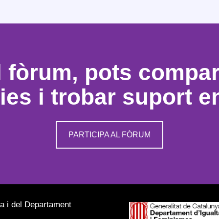
l fòrum, pots compart
es i trobar suport e
PARTICIPA AL FÒRUM
ya i del Departament