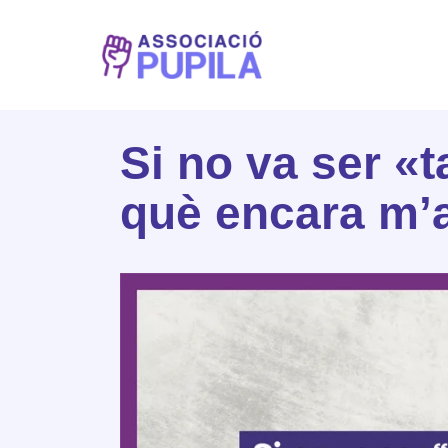
Vés
al
contingut
Si no va ser «
què encara m’a