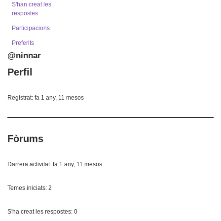
S'han creat les
respostes
Participacions
Preferits
@ninnar
Perfil
Registrat: fa 1 any, 11 mesos
Fòrums
Darrera activitat: fa 1 any, 11 mesos
Temes iniciats: 2
S'ha creat les respostes: 0