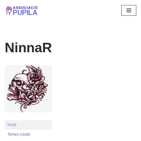
Vés
al
contingut
NinnaR
Perfil
Temes creats